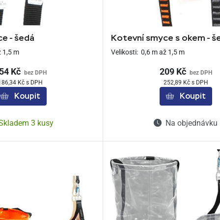
e - šedá
Kotevní smyce s okem - š
ž 1,5 m
Velikosti:
0,6 m až 1,5 m
54 Kč
209 Kč
bez DPH
bez DPH
186,34 Kč s DPH
252,89 Kč s DPH
Koupit
Koupit
Skladem 3 kusy
Na objednávku