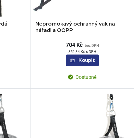
edá
Nepromokavý ochranný vak na
nářadí a OOPP
704 Kč
bez DPH
851,84 Kč s DPH
Koupit
Dostupné