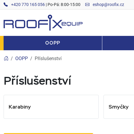
+420 770 165 056
| Po-Pá: 8:00-15:00
eshop@roofix.cz
ROOFIX equip
OOPP
OOPP
Příslušenství
Příslušenství
Karabiny
Smyčky