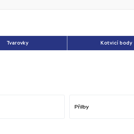
Tvarovky
Kotvicí body
Přilby