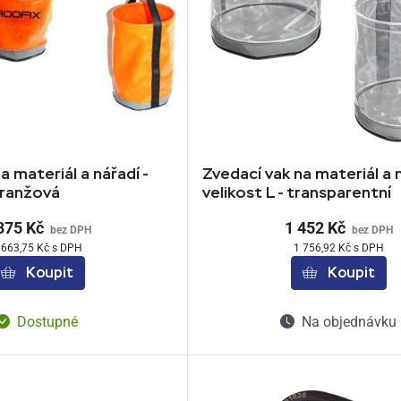
a materiál a nářadí -
Zvedací vak na materiál a n
oranžová
velikost L - transparentní
375 Kč
1 452 Kč
bez DPH
bez DPH
 663,75 Kč s DPH
1 756,92 Kč s DPH
Koupit
Koupit
Dostupné
Na objednávku