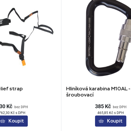
lief strap
Hliníková karabina M10AL -
šroubovací
30 Kč
385 Kč
bez DPH
bez DPH
762,30 Kč s DPH
465,85 Kč s DPH
Koupit
Koupit