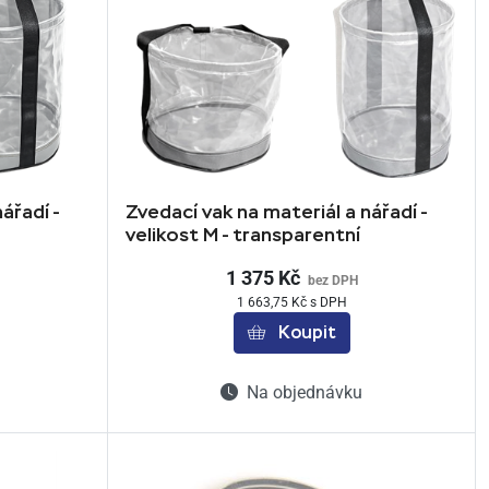
ářadí -
Zvedací vak na materiál a nářadí -
velikost M - transparentní
1 375 Kč
bez DPH
1 663,75 Kč s DPH
Koupit
Na objednávku