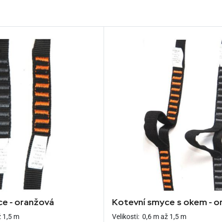
e - oranžová
Kotevní smyce s okem - o
ž 1,5 m
Velikosti:
0,6 m až 1,5 m