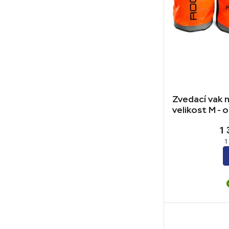
Zvedací vak n
velikost M - 
1 
1