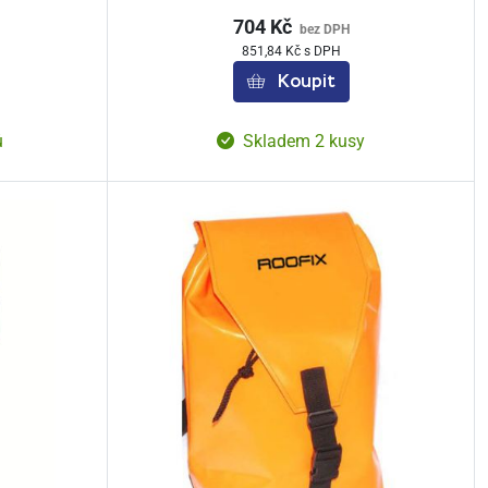
704 Kč
bez DPH
851,84 Kč s DPH
Koupit
ů
Skladem 2 kusy