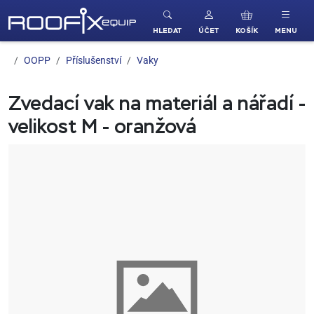
ROOFIX equip
HLEDAT
ÚČET
KOŠÍK
MENU
OOPP
Příslušenství
Vaky
Zvedací vak na materiál a nářadí -
velikost M - oranžová