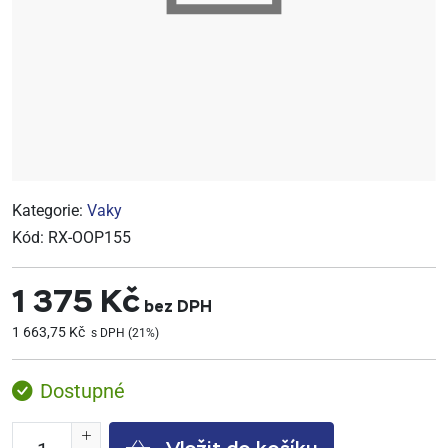
Kategorie:
Vaky
Kód:
RX-OOP155
1 375 Kč
bez DPH
1 663,75 Kč
s DPH (21%)
Dostupné