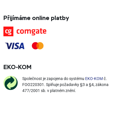
Přijímáme online platby
EKO‑KOM
Společnost je zapojena do systému
EKO-KOM
č.
FOO220301. Splňuje požadavky §3 a §4, zákona
477/2001 sb. v platném znění.
Copyright 2026
ROOFIX equip
. Všechna práva vyhrazena.