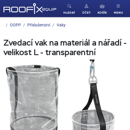
ROOFIX equip
HLEDAT
ÚČET
KOŠÍK
MENU
OOPP
Příslušenství
Vaky
Zvedací vak na materiál a nářadí -
velikost L - transparentní