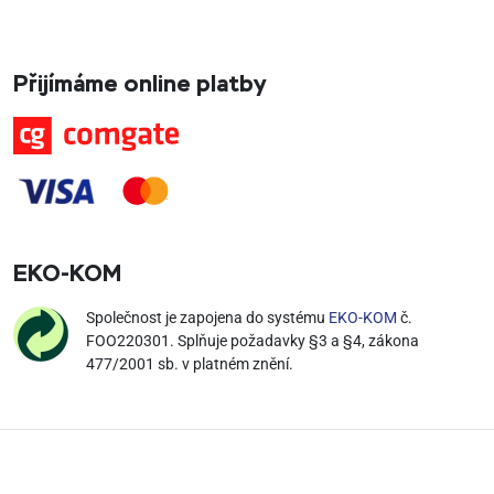
Přijímáme online platby
EKO‑KOM
Společnost je zapojena do systému
EKO-KOM
č.
FOO220301. Splňuje požadavky §3 a §4, zákona
477/2001 sb. v platném znění.
Copyright 2026
ROOFIX equip
. Všechna práva vyhrazena.