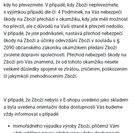
kdy ho převezmete. V případě, kdy Zboží nepřevezmete,
s výjimkou případů dle čl. 4 Podmínek, na Vás nebezpečí
škody na Zboží přechází v okamžiku, kdy jste měli možnost
ho převzít, ale z důvodů na Vaší straně k převzetí nedošlo.
V případě, že jste podnikateli, nastává přechod nebezpečí
škody na Zboží a účinky odevzdání Zboží v souladu s §
2090 občanského zákoníku okamžikem předání Zboží
zvolené dopravní společnosti. Přechod nebezpečí škody na
Zboží pro Vás znamená, že od tohoto okamžiku nesete
veškeré důsledky spojené se ztrátou, zničením, poškozením
či jakýmkoli znehodnocením Zboží.
V případě, že Zboží nebylo v E-shopu uvedeno jako skladem
a byla uvedena orientační doba dostupnosti Vás budeme
vždy informovat v případě:
mimořádného výpadku výroby Zboží, přičemž Vám