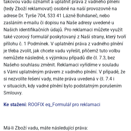
takovou vadu oznámit a uplatnit práva z vadného plnění
(tedy Zboží reklamovat) osobně na naší provozovně na
adrese Dr. Tyrše 704, 533 41 Lázně Bohdaneč, nebo
zasláním e-mailu či dopisu na Naše adresy uvedené u
Našich identifikačních údajů. Pro reklamaci můžete využít
také vzorový formulář poskytovaný z Naší strany, který tvoří
přílohu č. 1 Podmínek. V uplatnění práva z vadného plnění
je třeba zvolit, jak chcete vadu vyřešit, přičemž tuto volbu
nemůžete následně, s výjimkou případů dle čl. 7.3, bez
Našeho souhlasu změnit. Reklamaci vyřídíme v souladu
s Vámi uplatněným právem z vadného plnění. V případě, že
si nezvolíte řešení vady, máte práva uvedená v čl. 7.4 i
v situacích, kdy vadné plnění bylo podstatným porušením
Smlouvy.
Ke stažení:
ROOFIX eq_Formulář pro reklamaci
Má-li Zboží vadu, máte následující práva: