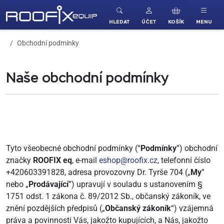
ROOFIX equip
HLEDAT
ÚČET
KOŠÍK
MENU
Obchodní podmínky
Naše obchodní podmínky
Tyto všeobecné obchodní podmínky (“
Podmínky
”) obchodní
značky
ROOFIX eq
, e-mail
eshop@roofix.cz
, telefonní číslo
+420603391828, adresa provozovny Dr. Tyrše 704 („
My
”
nebo „
Prodávající
”) upravují v souladu s ustanovením §
1751 odst. 1 zákona č. 89/2012 Sb., občanský zákoník, ve
znění pozdějších předpisů („
Občanský zákoník
“) vzájemná
práva a povinnosti Vás, jakožto kupujících, a Nás, jakožto