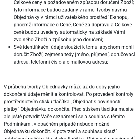
Celkové ceny a požadovaném způsobu doručení Zboží;
tyto informace budou zadány v rámci tvorby návrhu
Objednávky v rámci uživatelského prostředí E-shopu,
přičemž informace o Ceně, Ceně za dopravu a Celkové
ceně budou uvedeny automaticky na základě Vámi
zvolného Zboží a způsobu jeho doručení;
Své identifikační údaje sloužící k tomu, abychom mohli
doručit Zboží, zejména tedy jméno, příjmení, doručovací
adresu, telefonní číslo a e-mailovou adresu;
V průběhu tvorby Objednávky může až do doby jejího
dokončení údaje měnit a kontrolovat. Po provedení kontroly
prostřednictvím stisku tlačítka „Objednat s povinností
platby“ Objednávku dokončíte. Před stiskem tlačítka musíte
ale ještě potvrdit Vaše seznámení se a souhlas s těmito
Podmínkami, v opačném případě nebude možné
Objednávku dokončit. K potvrzení a souhlasu slouží
zatrhávací políčko. Po stisku tlačítka „Objednat s povinností