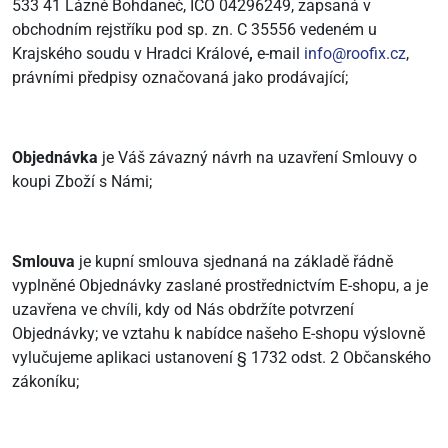
533 41 Lázně Bohdaneč, IČO 04296249, zapsaná v
obchodním rejstříku pod sp. zn. C 35556 vedeném u
Krajského soudu v Hradci Králové
,
e-mail
info@roofix.cz
,
právními předpisy označovaná jako prodávající;
Objednávka
je Váš závazný návrh na uzavření Smlouvy o
koupi Zboží s Námi;
Smlouva
je kupní smlouva sjednaná na základě řádně
vyplněné Objednávky zaslané prostřednictvím E-shopu, a je
uzavřena ve chvíli, kdy od Nás obdržíte potvrzení
Objednávky; ve vztahu k nabídce našeho E-shopu výslovně
vylučujeme aplikaci ustanovení § 1732 odst. 2 Občanského
zákoníku;