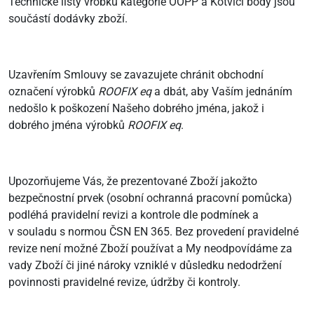
Technické listy vrobků kategorie OOPP a Kotvicí body jsou
součástí dodávky zboží.
Uzavřením Smlouvy se zavazujete chránit obchodní
označení výrobků
ROOFIX eq
a dbát, aby Vaším jednáním
nedošlo k poškození Našeho dobrého jména, jakož i
dobrého jména výrobků
ROOFIX eq
.
Upozorňujeme Vás, že prezentované Zboží jakožto
bezpečnostní prvek (osobní ochranná pracovní pomůcka)
podléhá pravidelní revizi a kontrole dle podmínek a
v souladu s normou ČSN EN 365. Bez provedení pravidelné
revize není možné Zboží používat a My neodpovídáme za
vady Zboží či jiné nároky vzniklé v důsledku nedodržení
povinnosti pravidelné revize, údržby či kontroly.