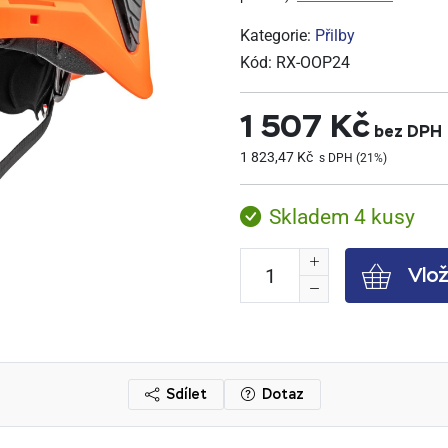
Kategorie:
Přilby
Kód:
RX-OOP24
1 507 Kč
bez DPH
1 823,47 Kč
s DPH (21%)
Skladem 4 kusy
Vlož
Sdílet
Dotaz