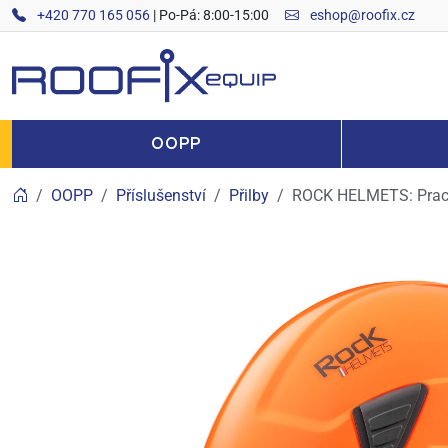
+420 770 165 056
| Po-Pá: 8:00-15:00
eshop@roofix.cz
ROOFIX equip
OOPP
OOPP
Příslušenství
Přilby
ROCK HELMETS: Praco