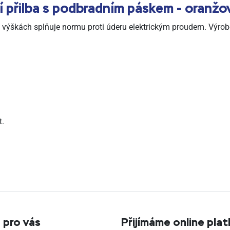
přilba s podbradním páskem - oranžo
e výškách splňuje normu proti úderu elektrickým proudem. Výrob
t.
 pro vás
Přijímáme online pla