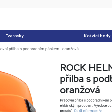
Tvarovky
Kotvicí body
vní přilba s podbradním páskem - oranžová
ROCK HELM
přilba s po
oranžová
Pracovní přilba s podbradníkem p
elektrickým proudem. Výrobce udáv
proudu).
Další informace