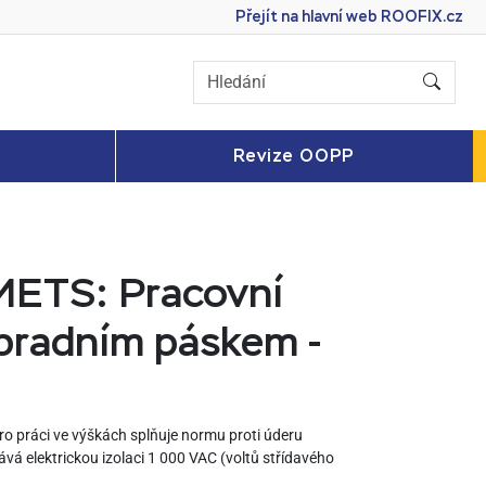
Přejít na hlavní web
ROOFIX.cz
Revize OOPP
ETS: Pracovní
dbradním páskem -
ro práci ve výškách splňuje normu proti úderu
á elektrickou izolaci 1 000 VAC (voltů střídavého