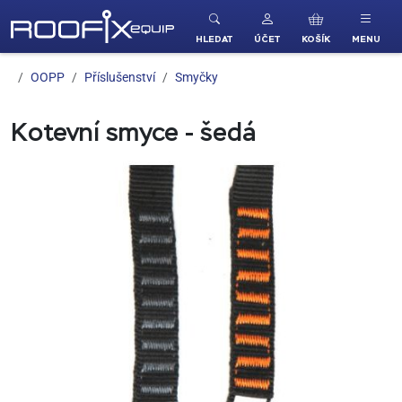
ROOFIX equip
HLEDAT
ÚČET
KOŠÍK
MENU
OOPP
Příslušenství
Smyčky
Kotevní smyce - šedá