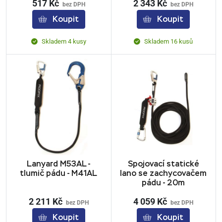
517 Kč
2 343 Kč
bez DPH
bez DPH
Koupit
Koupit
Skladem 4 kusy
Skladem 16 kusů
Lanyard M53AL -
Spojovací statické
tlumič pádu - M41AL
lano se zachycovačem
pádu - 20m
2 211 Kč
4 059 Kč
bez DPH
bez DPH
Koupit
Koupit