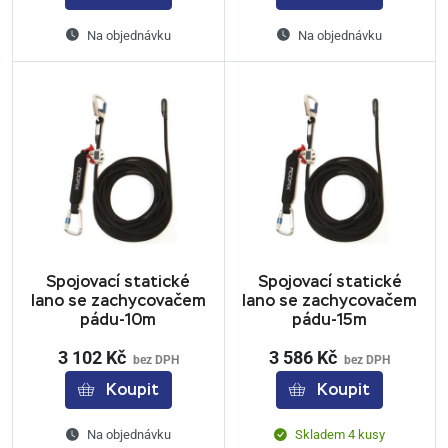
Na objednávku
Na objednávku
Spojovací statické
Spojovací statické
lano se zachycovačem
lano se zachycovačem
pádu-10m
pádu-15m
3 102 Kč
3 586 Kč
bez DPH
bez DPH
Koupit
Koupit
Na objednávku
Skladem 4 kusy