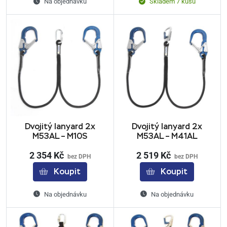
Na objednávku
Skladem 7 kusů
Dvojitý lanyard 2x
Dvojitý lanyard 2x
M53AL – M10S
M53AL – M41AL
2 354 Kč
2 519 Kč
bez DPH
bez DPH
Koupit
Koupit
Na objednávku
Na objednávku