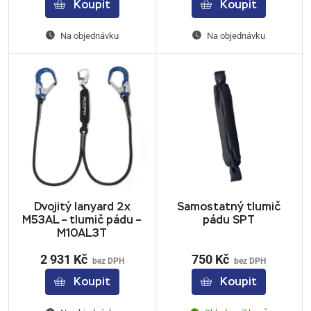
Koupit
Koupit
Na objednávku
Na objednávku
Dvojitý lanyard 2x
Samostatný tlumič
M53AL – tlumič pádu –
pádu SPT
M10AL3T
2 931 Kč
750 Kč
bez DPH
bez DPH
Koupit
Koupit