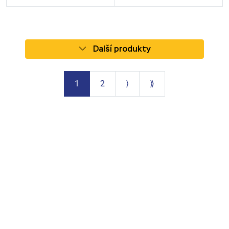
Další produkty
1
2
⟩
⟫