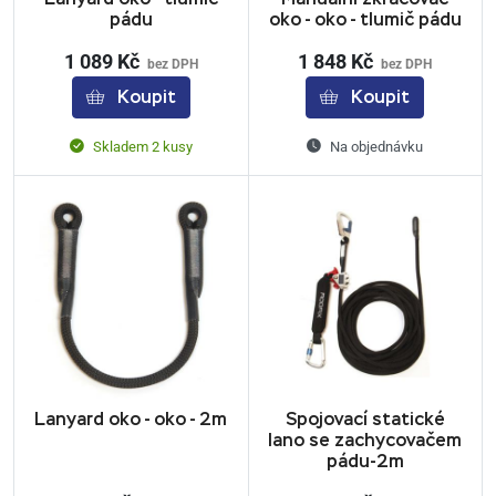
pádu
oko - oko - tlumič pádu
1 089 Kč
1 848 Kč
bez DPH
bez DPH
Koupit
Koupit
Skladem 2 kusy
Na objednávku
Lanyard oko - oko - 2m
Spojovací statické
lano se zachycovačem
pádu-2m