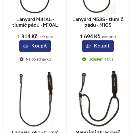
Lanyard M41AL -
Lanyard M53S - tlumič
tlumič pádu - M10AL
pádu - M10S
1 914 Kč
1 694 Kč
bez DPH
bez DPH
Koupit
Koupit
Na objednávku
Skladem 1 kus
Lanyard oko - tlumič
Manuální zkracovač