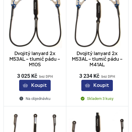
Dvojitý lanyard 2x
Dvojitý lanyard 2x
M53AL – tlumič pádu –
M53AL – tlumič pádu –
M10S
M41AL
3 025 Kč
3 234 Kč
bez DPH
bez DPH
Koupit
Koupit
Na objednávku
Skladem 3 kusy