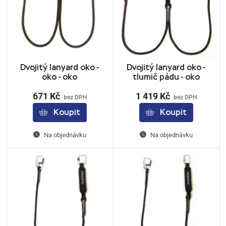
Dvojitý lanyard oko -
Dvojitý lanyard oko -
oko - oko
tlumič pádu - oko
671 Kč
1 419 Kč
bez DPH
bez DPH
Koupit
Koupit
Na objednávku
Na objednávku