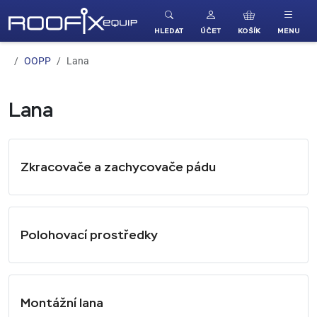
ROOFIX equip
HLEDAT
ÚČET
KOŠÍK
MENU
OOPP
Lana
Lana
Zkracovače a zachycovače pádu
Polohovací prostředky
Montážní lana