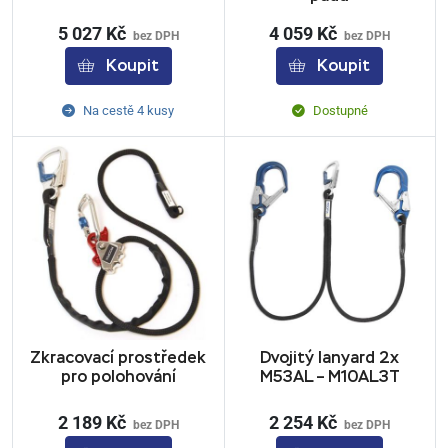
5 027 Kč
4 059 Kč
bez DPH
bez DPH
Koupit
Koupit
Na cestě 4 kusy
Dostupné
Zkracovací prostředek
Dvojitý lanyard 2x
pro polohování
M53AL – M10AL3T
2 189 Kč
2 254 Kč
bez DPH
bez DPH