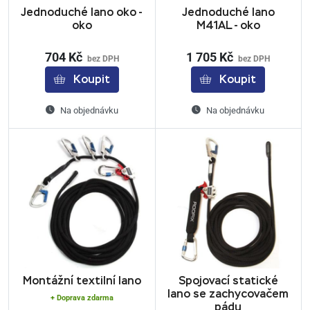
Jednoduché lano oko -
Jednoduché lano
oko
M41AL - oko
704 Kč
1 705 Kč
bez DPH
bez DPH
Koupit
Koupit
Na objednávku
Na objednávku
Montážní textilní lano
Spojovací statické
lano se zachycovačem
+ Doprava zdarma
pádu