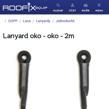
ROOFIX equip
HLEDAT
ÚČET
KOŠÍK
MENU
OOPP
Lana
Lanyardy
Jednoduché
Lanyard oko - oko - 2m