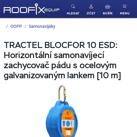
ROOFIX equip
HLEDAT
ÚČET
KOŠÍK
MENU
OOPP
Samonavijáky
TRACTEL BLOCFOR 10 ESD:
Horizontální samonavíjecí
zachycovač pádu s ocelovým
galvanizovaným lankem [10 m]