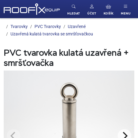
ROOFIX equip
HLEDAT
ÚČET
KOŠÍK
MENU
Tvarovky
PVC Tvarovky
Uzavřené
Uzavřená kulatá tvarovka se smršťovačkou
PVC tvarovka kulatá uzavřená +
smršťovačka