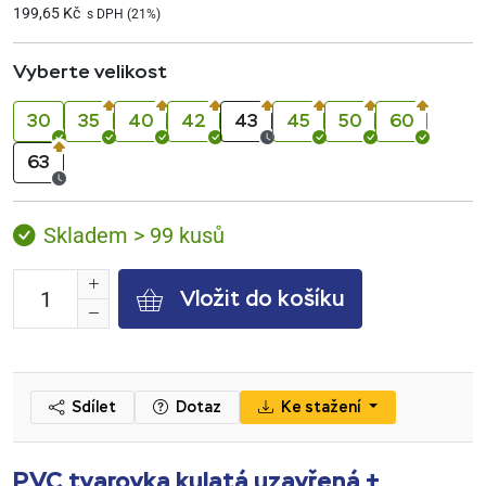
199,65 Kč
s DPH (21%)
Vyberte velikost
30
35
40
42
43
45
50
60
63
Skladem > 99 kusů
Vložit do košíku
Sdílet
Dotaz
Ke stažení
PVC tvarovka kulatá uzavřená +