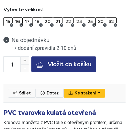
Vyberte velikost
15
16
17
18
20
21
22
24
25
30
32
Na objednávku
dodání zpravidla 2-10 dnů
Vložit do košíku
Sdílet
Dotaz
Ke stažení
PVC tvarovka kulatá otevřená
Kruhová manžeta z PVC fólie s otevřeným profilem, určená