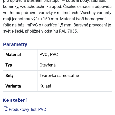
pro úpravu a utěsnění prostupů — kotevní body, zábradlí,
komínky, vzduchotechnika apod. Číselné označení odpovídá
vnitřnímu průměru tvarovky v milimetrech. Všechny varianty
mají jednotnou výšku 150 mm. Materiál tvoří homogenní
fólie na bázi mPVC o tloušťce 1,5 mm. Barevné provedení je
světle šedé, přibližně v odstínu RAL 7035.
Parametry
Materiál
PVC
,
PVC
Typ
Otevřená
Sety
Tvarovka samostatně
Varianta
Kulatá
Ke stažení
Produktovy_list_PVC