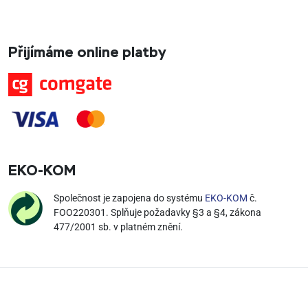
Přijímáme online platby
EKO‑KOM
Společnost je zapojena do systému
EKO-KOM
č.
FOO220301. Splňuje požadavky §3 a §4, zákona
477/2001 sb. v platném znění.
Copyright 2026
ROOFIX equip
. Všechna práva vyhrazena.