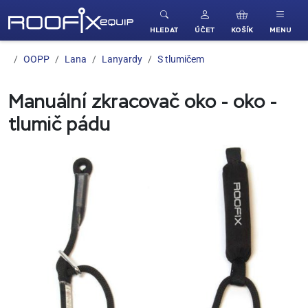
ROOFIX equip
HLEDAT
ÚČET
KOŠÍK
MENU
OOPP
Lana
Lanyardy
S tlumičem
Manuální zkracovač oko - oko -
tlumič pádu